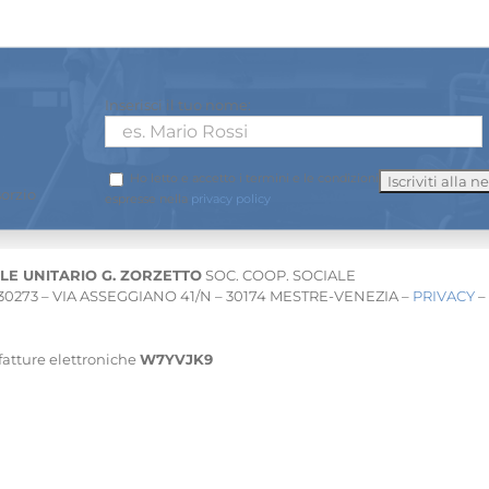
Inserisci il tuo nome:
Ho letto e accetto i termini e le condizioni
sorzio
espresse nella
privacy policy
LE UNITARIO G. ZORZETTO
SOC. COOP. SOCIALE
130273 – VIA ASSEGGIANO 41/N – 30174 MESTRE-VENEZIA –
PRIVACY
– 
fatture elettroniche
W7YVJK9