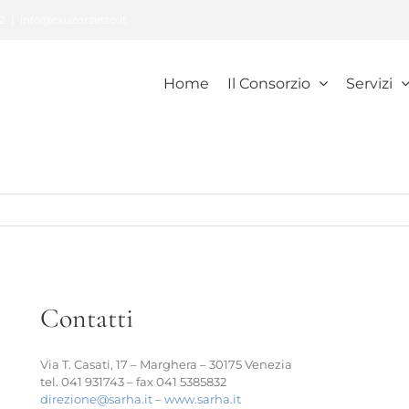
2
|
info@csuzorzetto.it
Home
Il Consorzio
Servizi
Contatti
Via T. Casati, 17 – Marghera – 30175 Venezia
tel. 041 931743 – fax 041 5385832
direzione@sarha.it –
www.sarha.it