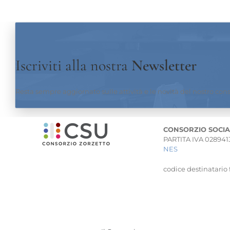
Iscriviti alla nostra
Newsletter
Resta sempre aggiornato sulle attività e le novità del nostro con
CONSORZIO SOCIA
PARTITA IVA 02894
NES
codice destinatario 