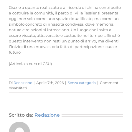
Grazie a quanto realizzato e al ricordo di chi ha contribuito
a costruire la comunità, il parco di Villa Tessier si presenta
oggi non solo come uno spazio riqualificato, ma come un
simbolo concreto di rinascita condivisa, dove memoria,
natura e relazioni si intrecciano. Un luogo che invita a
essere vissuto, attraversato e custodito nel tempo, affinché
questo intervento non resti un punto di arrivo, ma diventi
l’inizio di una nuova storia fatta di partecipazione, cura e
futuro.
(Articolo a cura di CSU)
Di
Redazione
|
Aprile 7th, 2026
|
Senza categoria
|
Commenti
su
disabilitati
VILLA
TESSIER
Il
Parco
torna
Scritto da:
Redazione
alla
città!