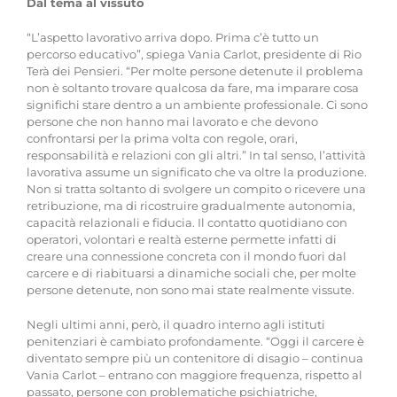
Dal tema al vissuto
“L’aspetto lavorativo arriva dopo. Prima c’è tutto un
percorso educativo”, spiega Vania Carlot, presidente di Rio
Terà dei Pensieri. “Per molte persone detenute il problema
non è soltanto trovare qualcosa da fare, ma imparare cosa
significhi stare dentro a un ambiente professionale. Ci sono
persone che non hanno mai lavorato e che devono
confrontarsi per la prima volta con regole, orari,
responsabilità e relazioni con gli altri.” In tal senso, l’attività
lavorativa assume un significato che va oltre la produzione.
Non si tratta soltanto di svolgere un compito o ricevere una
retribuzione, ma di ricostruire gradualmente autonomia,
capacità relazionali e fiducia. Il contatto quotidiano con
operatori, volontari e realtà esterne permette infatti di
creare una connessione concreta con il mondo fuori dal
carcere e di riabituarsi a dinamiche sociali che, per molte
persone detenute, non sono mai state realmente vissute.
Negli ultimi anni, però, il quadro interno agli istituti
penitenziari è cambiato profondamente. “Oggi il carcere è
diventato sempre più un contenitore di disagio – continua
Vania Carlot – entrano con maggiore frequenza, rispetto al
passato, persone con problematiche psichiatriche,