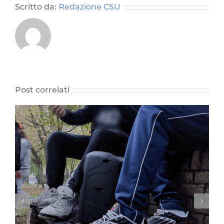
vera
Scritto da:
Redazione CSU
sfida
del
reinserimento
Post correlati