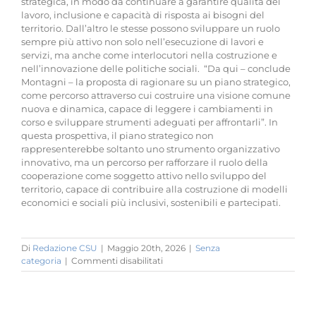
strategica, in modo da continuare a garantire qualità del
lavoro, inclusione e capacità di risposta ai bisogni del
territorio. Dall’altro le stesse possono sviluppare un ruolo
sempre più attivo non solo nell’esecuzione di lavori e
servizi, ma anche come interlocutori nella costruzione e
nell’innovazione delle politiche sociali. “Da qui – conclude
Montagni – la proposta di ragionare su un piano strategico,
come percorso attraverso cui costruire una visione comune
nuova e dinamica, capace di leggere i cambiamenti in
corso e sviluppare strumenti adeguati per affrontarli”. In
questa prospettiva, il piano strategico non
rappresenterebbe soltanto uno strumento organizzativo
innovativo, ma un percorso per rafforzare il ruolo della
cooperazione come soggetto attivo nello sviluppo del
territorio, capace di contribuire alla costruzione di modelli
economici e sociali più inclusivi, sostenibili e partecipati.
Di
Redazione CSU
|
Maggio 20th, 2026
|
Senza
su
categoria
|
Commenti disabilitati
Oltre
il
carcere:
la