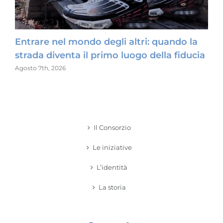
e
Entrare nel mondo degli altri: quando la
Met
strada diventa il primo luogo della fiducia
Lugli
Agosto 7th, 2026
Il Consorzio
Le iniziative
L’identità
La storia