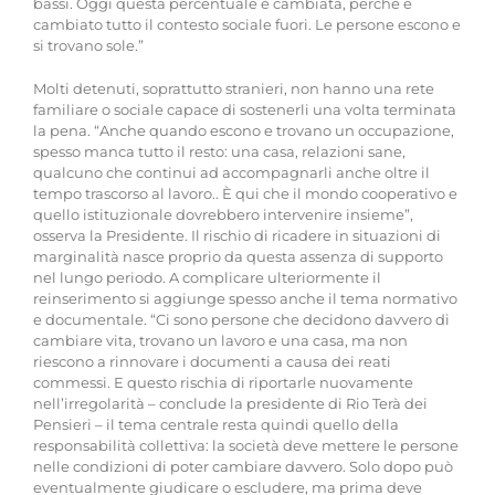
bassi. Oggi questa percentuale è cambiata, perché è
cambiato tutto il contesto sociale fuori. Le persone escono e
si trovano sole.”
Molti detenuti, soprattutto stranieri, non hanno una rete
familiare o sociale capace di sostenerli una volta terminata
la pena. “Anche quando escono e trovano un occupazione,
spesso manca tutto il resto: una casa, relazioni sane,
qualcuno che continui ad accompagnarli anche oltre il
tempo trascorso al lavoro.. È qui che il mondo cooperativo e
quello istituzionale dovrebbero intervenire insieme”,
osserva la Presidente. Il rischio di ricadere in situazioni di
marginalità nasce proprio da questa assenza di supporto
nel lungo periodo. A complicare ulteriormente il
reinserimento si aggiunge spesso anche il tema normativo
e documentale. “Ci sono persone che decidono davvero di
cambiare vita, trovano un lavoro e una casa, ma non
riescono a rinnovare i documenti a causa dei reati
commessi. E questo rischia di riportarle nuovamente
nell’irregolarità – conclude la presidente di Rio Terà dei
Pensieri – il tema centrale resta quindi quello della
responsabilità collettiva: la società deve mettere le persone
nelle condizioni di poter cambiare davvero. Solo dopo può
eventualmente giudicare o escludere, ma prima deve