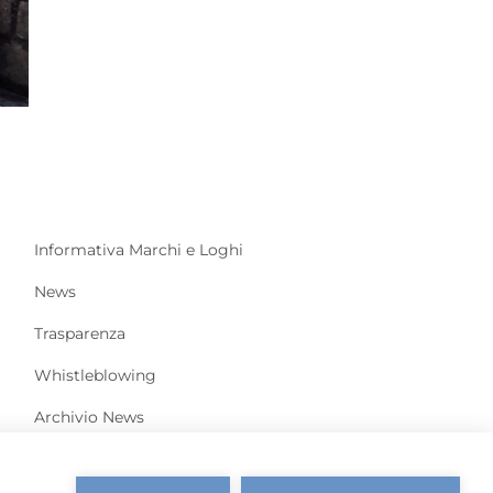
Met
Lugli
Informativa Marchi e Loghi
News
Trasparenza
Whistleblowing
Archivio News
Cookies Policy