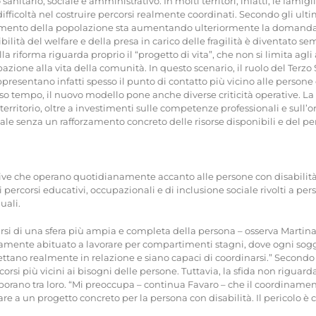
itario, sociale e amministrativo. In molti territori, infatti, le famig
ifficoltà nel costruire percorsi realmente coordinati. Secondo gli ultimi
amento della popolazione sta aumentando ulteriormente la domanda di s
ilità del welfare e della presa in carico delle fragilità è diventato se
lla riforma riguarda proprio il “progetto di vita”, che non si limita ag
ipazione alla vita della comunità. In questo scenario, il ruolo del 
rappresentano infatti spesso il punto di contatto più vicino alle persone 
 stesso tempo, il nuovo modello pone anche diverse criticità operative. 
e territorio, oltre a investimenti sulle competenze professionali e sull’
le senza un rafforzamento concreto delle risorse disponibili e del pers
tive che operano quotidianamente accanto alle persone con disabilità.
ercorsi educativi, occupazionali e di inclusione sociale rivolti a pers
uali.
parsi di una sfera più ampia e completa della persona – osserva Marti
ricamente abituato a lavorare per compartimenti stagni, dove ogni sogg
i mettano realmente in relazione e siano capaci di coordinarsi.” Secondo 
orsi più vicini ai bisogni delle persone. Tuttavia, la sfida non riguard
borano tra loro. “Mi preoccupa – continua Favaro – che il coordinamento
ivare a un progetto concreto per la persona con disabilità. Il pericolo