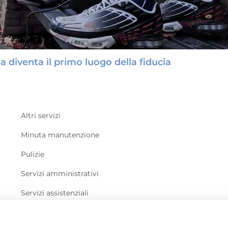
a diventa il primo luogo della fiducia
Altri servizi
Minuta manutenzione
Pulizie
Servizi amministrativi
Servizi assistenziali
Verde