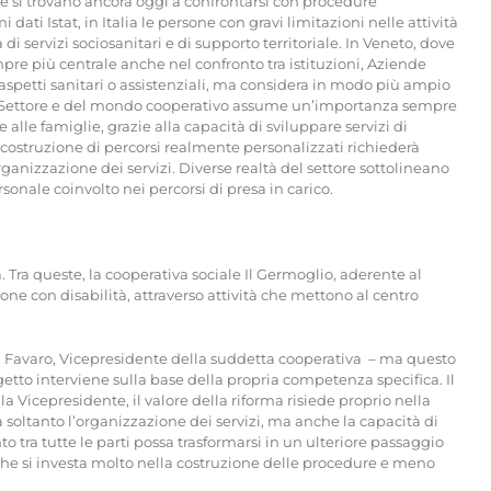
lie si trovano ancora oggi a confrontarsi con procedure
 dati Istat, in Italia le persone con gravi limitazioni nelle attività
ervizi sociosanitari e di supporto territoriale. In Veneto, dove
mpre più centrale anche nel confronto tra istituzioni, Aziende
li aspetti sanitari o assistenziali, ma considera in modo più ampio
Terzo Settore e del mondo cooperativo assume un’importanza sempre
e alle famiglie, grazie alla capacità di sviluppare servizi di
La costruzione di percorsi realmente personalizzati richiederà
organizzazione dei servizi. Diverse realtà del settore sottolineano
onale coinvolto nei percorsi di presa in carico.
 Tra queste, la cooperativa sociale Il Germoglio, aderente al
one con disabilità, attraverso attività che mettono al centro
na Favaro, Vicepresidente della suddetta cooperativa – ma questo
etto interviene sulla base della propria competenza specifica. Il
la Vicepresidente, il valore della riforma risiede proprio nella
a soltanto l’organizzazione dei servizi, ma anche la capacità di
 tra tutte le parti possa trasformarsi in un ulteriore passaggio
 è che si investa molto nella costruzione delle procedure e meno