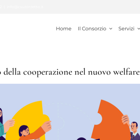
2
|
info@csuzorzetto.it
Home
Il Consorzio
Servizi
olo della cooperazione nel nuovo welfare