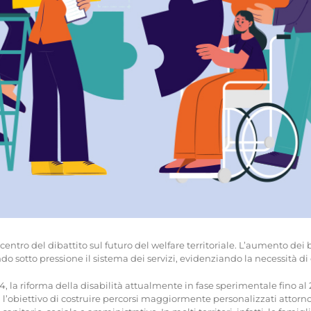
 centro del dibattito sul futuro del welfare territoriale. L’aumento dei
do sotto pressione il sistema dei servizi, evidenziando la necessità di 
024, la riforma della disabilità attualmente in fase sperimentale fino 
on l’obiettivo di costruire percorsi maggiormente personalizzati attorn