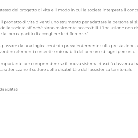
stesso del progetto di vita e il modo in cui la società interpreta il conc
e il progetto di vita diventi uno strumento per adattare la persona ai 
della società affinché siano realmente accessibili. L’inclusione non do
e la loro capacità di accogliere le differenze.”
: passare da una logica centrata prevalentemente sulla prestazione a 
diventino elementi concreti e misurabili del percorso di ogni persona.
ortante per comprendere se il nuovo sistema riuscirà davvero a tradu
atterizzano il settore della disabilità e dell’assistenza territoriale.
su
sabilitati
Disabilità
e
progetto
di
vita:
il
ruolo
della