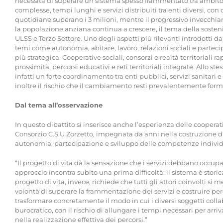
necessità di superare un sistema spesso frammentato tra ambito san
complesse, tempi lunghi e servizi distribuiti tra enti diversi, con d
quotidiane superano i 3 milioni, mentre il progressivo invecchi
la popolazione anziana continua a crescere, il tema della sostenib
ULSS e Terzo Settore. Uno degli aspetti più rilevanti introdotti da
temi come autonomia, abitare, lavoro, relazioni sociali e partec
più strategica. Cooperative sociali, consorzi e realtà territoriali 
prossimità, percorsi educativi e reti territoriali integrate. Allo
infatti un forte coordinamento tra enti pubblici, servizi sanitari 
inoltre il rischio che il cambiamento resti prevalentemente forma
Dal tema all’osservazione
In questo dibattito si inserisce anche l’esperienza delle coopera
Consorzio C.S.U Zorzetto, impegnata da anni nella costruzione di p
autonomia, partecipazione e sviluppo delle competenze individ
“Il progetto di vita dà la sensazione che i servizi debbano occu
approccio incontra subito una prima difficoltà: il sistema è sto
progetto di vita, invece, richiede che tutti gli attori coinvolti s
volontà di superare la frammentazione dei servizi e costruire perc
trasformare concretamente il modo in cui i diversi soggetti colla
burocratico, con il rischio di allungare i tempi necessari per arr
nella realizzazione effettiva dei percorsi.”